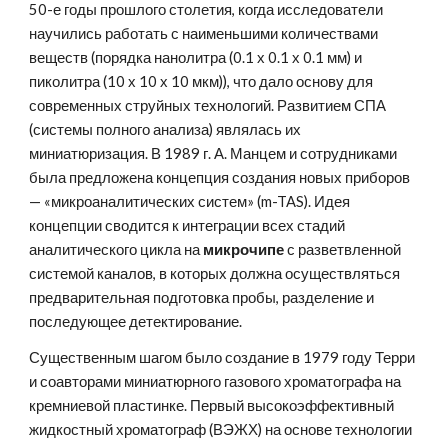
50-е годы прошлого столетия, когда исследователи 
научились работать с наименьшими количествами 
веществ (порядка нанолитра (0.1 х 0.1 х 0.1 мм) и 
пиколитра (10 х 10 х 10 мкм)), что дало основу для 
современных струйных технологий. Развитием СПА 
(системы полного анализа) являлась их 
миниатюризация. В 1989 г. А. Манцем и сотрудниками 
была предложена концепция создания новых приборов 
— «микроаналитических систем» (m-TAS).
Идея 
концепции сводится к интеграции всех стадий 
аналитического цикла на 
микрочипе
 с разветвленной 
системой каналов, в которых должна осуществляться 
предварительная подготовка пробы, разделение и 
последующее детектирование.
Существенным шагом было создание в 1979 году Терри 
и соавторами миниатюрного газового хроматографа на 
кремниевой пластинке. Первый высокоэффективный 
жидкостный хроматограф (ВЭЖХ) на основе технологии 