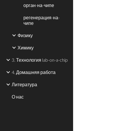
орган-на-чипе
регенерация-на-
чипе
Физику
Химику
3. Технология lab-on-a-chip
4. Домашняя работа
Литература
О нас